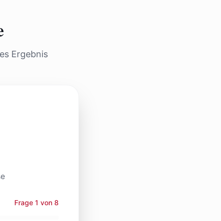
e
hes Ergebnis
se
Frage
1
von
8